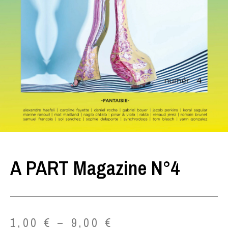
A PART Magazine N°4
1,00
€
–
9,00
€